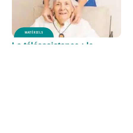
MATÉRIELS
La téléassistance : le
maintien à domicile en
toute sécurité
RETRAITE