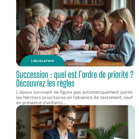
LÉGISLATION
Succession : quel est l’ordre de priorité ?
Découvrez les règles
L'époux survivant ne figure pas automatiquement parmi
les héritiers prioritaires en l'absence de testament, sauf
en présence d'enfants
…