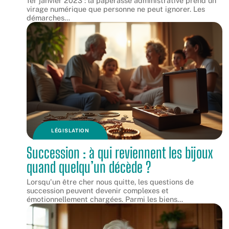
1er janvier 2023 : la paperasse administrative prend un
virage numérique que personne ne peut ignorer. Les
démarches
…
LÉGISLATION
Succession : à qui reviennent les bijoux
quand quelqu’un décède ?
Lorsqu'un être cher nous quitte, les questions de
succession peuvent devenir complexes et
émotionnellement chargées. Parmi les biens
…