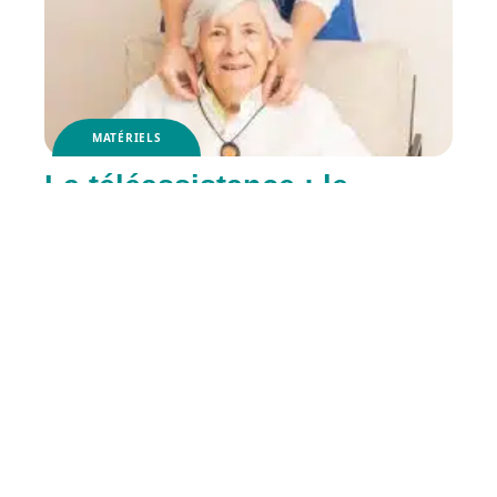
MATÉRIELS
La téléassistance : le
maintien à domicile en
toute sécurité
RETRAITE