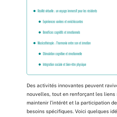
Réalité virtuelle : un voyage immersif pour les résidents
Expériences variées et enrichissantes
Bénéfices cognitifs et émotionnels
Musicothérapie : l’harmonie entre son et émotion
Stimulation cognitive et émotionnelle
Intégration sociale et bien-être physique
Des activités innovantes peuvent raviv
nouvelles, tout en renforçant les lien
maintenir l’intérêt et la participation
besoins spécifiques. Voici quelques idé