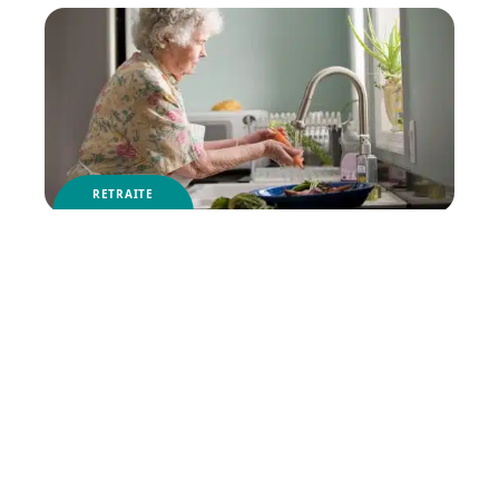
RETRAITE
Pourquoi épargner en vue
de la retraite ?
Contact
Mentions légales
Sitemap
© 2025 | le-senior-des-annees.fr